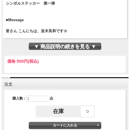
シンボルステッカー 第一弾
■Message
皆さん こんにちは、並木良和です☆
今回、『八芒星（オクタグラム）』のシンボルステッカーを作らせて
▼ 商品説明の続きを見る ▼
いただく運びとなりました。
図形には、様々な性質や特性があり、実は、僕たちの存在の奥深くに
は、こうした図形と共鳴する領域が存在しています。
価格:
500円
(税込)
そして、こうした、パワフルな意味合いを持つシンボルを眺めること
で、自分の中の特定の要素を活性化させることも出来るのです。
『八芒星』は、五芒星と六芒星が統合された図形であり、豊かさを受
け取ることや、可能性の開花、そしてサイキック能力の開花を促しま
注文
すが、『新しい地球のシンボル』でもあります。
日常、使う物や、目につくところに貼ることで、ポジティブな資質を
活性化させるだけでなく、新しい地球への道標のような働きをしてく
購入数：
点
れるでしょう。
つまり、新たな地球にチャンネルを合わせるためのインスピレーショ
在庫
○
ンを受け取ることも出来るのです。
今後も、シンボルステッカーをシリーズ化して行けたらと思っており
ますので、クリエイティブに活用していただけたらと思います。