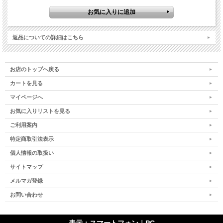
それでは、皆さんに宇宙からの沢山の祝福がありますよう、そして、
最善・最高を心からお祈りしています
いつもいつも、ありがとうございます☆
返品についての詳細はこちら
お店のトップへ戻る
カートを見る
マイページへ
お気に入りリストを見る
ご利用案内
■１シート入り
※１シートに大中小３サイズのシンボルが印刷されています。
特定商取引法表示
個人情報の取扱い
■サイズ：
大 5cm×5cm
サイトマップ
中 3cm×3cm
メルマガ登録
小 1.5cm×1.5cm
お問い合わせ