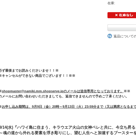
在庫:
返品について
必ず最後までお読みくださいませ！！※
※キャンセルができない商品でございます！！※※
※
shopmaster@namiki.mm.shopserve.jpのメールは送信専用となっております。
※※
のメールにお問い合わせいただきましても、返信できませんので予めご了承ください。
※
お申し込み期間は、9月9日（金）20時～9月13日（火）23:59分まで（又は満席となるま
9/14(水)『ハワイ島に住まう、キラウエア火山の女神ペレと共に、今立ち
～魂の道から外れる要素を浮き彫りにし、望む人生へと加速するブースター