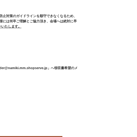
防止対策のガイドラインを順守できなくなるため、
様には何卒ご理解とご協力頂き、会場へは絶対に早
いいたします。
iki.mm.shopserve.jp」へ領収書希望のメ