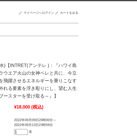
マイページへログイン
カートをみる
14(水)【INTRET(アンテレ )：『ハワイ島
ラウエア火山の女神ペレと共に、今立
を飛躍させるエネルギーを乗りこなす
外れる要素を浮き彫りにし、望む人生
ブースターを受け取る～』】
¥18,000
(税込)
2022年09月09日20時00分～
2022年09月13日23時59分
名