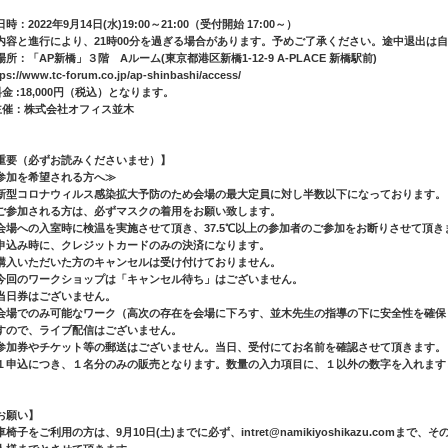
時：2022年9月14日(水)19:00～21:00（受付開始 17:00～）
内容と進行により、21時00分を過ぎる場合があります。予めご了承ください。途中退出は
場所：「AP新橋」３階 Aルーム(東京都港区新橋1-12-9 A-PLACE 新橋駅前)
tps://www.tc-forum.co.jp/ap-shinbashi/access/
料金 :18,000円（税込）となります。
主催：株式会社オフィス並木
重要（必ずお読みくださいませ）】
参加を希望される方へ≫
新型コロナウィルス感染拡大予防のため会場の最大定員に対し半数以下になっております。
ご参加される方は、必ずマスクの着用をお願い致します。
会場への入室時に検温を実施させて頂き、37.5℃以上の参加者のご参加をお断りさせて頂き
申込み時に、クレジットカードのみの決済になります。
購入いただいた方のキャンセルは受け付けておりません。
今回のワークショップは「キャンセル待ち」はございません。
当日券はございません。
会場でのみ可能なワーク（高次の存在を会場に下ろす、並木先生の指導の下に安全性を確保
すので、ライブ配信はございません。
参加券やチケット等の郵送はございません。当日、受付にてお名前を確認させて頂きます。
１申込につき、１名分のみの販売となります。数量の入力項目に、１以外の数字を入れます
お願い】
車椅子をご利用の方は、9月10日(土)までに必ず、intret@namikiyoshikazu.co