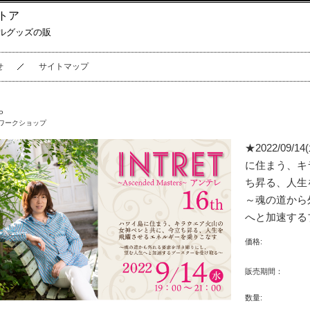
トア
ルグッズの販
せ
サイトマップ
P
ワークショップ
★2022/09/
に住まう、キ
ち昇る、人生
～魂の道から
へと加速する
価格:
販売期間：
数量: