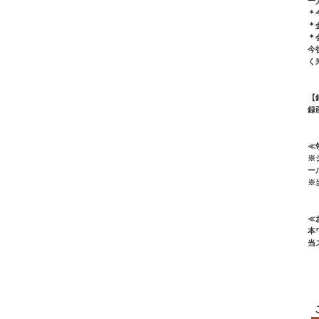
一
＊
＊
＊
今
く
【
録
≪
※
ー
※
≪
本ワ
当ス