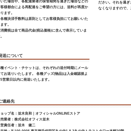
ていた場合や、各配達業者の保管期間を過ぎた場合などの
ださい。それを過ぎ
お客様都合による再配達をご希望の方には、送料が再度か
なくなりますので、
かります。
※各種決済手数料は原則としてお客様負担にてお願いいた
します。
※消費税は全て商品代金(税込価格)に含んで表示していま
す。
発送について
各種イベント・チケットは、それぞれの送付時期にメール
にてお送りいたします。 各種グッズ(物品)は入金確認後よ
り5営業日以内に発送いたします。
ご連絡先
ョップ名：並木良和｜オフィシャルONLINEストア
販売業者：株式会社オフィス並木
運営責任者：並木 健二
在地：〒100-0005 東京都千代田区丸の内1-8-3丸の内トラストタワー本館20階