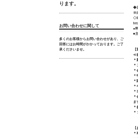
ります。
◆日
※
◇
ht
お問い合わせに関して
●
■
多くのお客様からお問い合わせがあり、ご
回答にはお時間がかかっております。ご了
【
承くださいませ。
≪
＊
＊
＊
＊
＊
＊
＊
＊
ま
＊
＊
【
＊