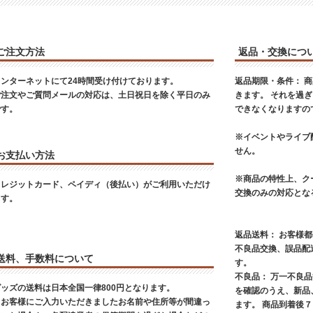
ご注文方法
返品・交換につ
インターネットにて24時間受け付けております。
返品期限・条件： 
ご注文やご質問メールの対応は、土日祝日を除く平日のみ
きます。 それを過
です。
できなくなりますの
※イベントやライブ
せん。
お支払い方法
※商品の特性上、ク
クレジットカード、ペイディ（後払い）がご利用いただけ
交換のみの対応とな
ます。
返品送料： お客様
不良品交換、誤品配
送料、手数料について
す。
不良品： 万一不良
グッズの送料は日本全国一律800円となります。
を確認のうえ、新品
※お客様にご入力いただきましたお名前や住所等が間違っ
ます。 商品到着後