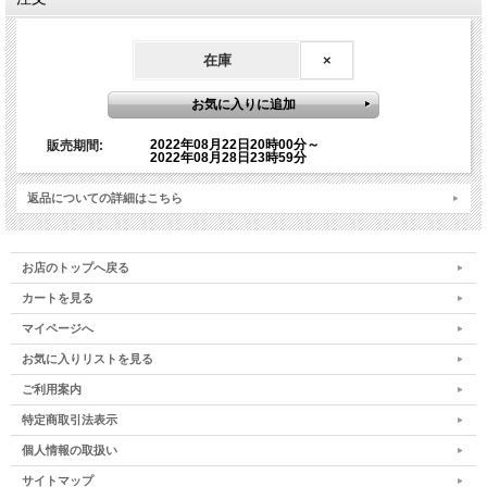
ご質問のある方は、ライブ配信時のZOOMの「Q &A」に
ご記入をお願いいたします。（ZOOMの「チャット」に
在庫
×
ご質問をご記入されましても、ご質問に採用されません
ので、予めご了承ください）
2022年08月22日20時00分～
販売期間:
2022年08月28日23時59分
【オンライン参加の重要事項】
返品についての詳細はこちら
オンライン参加は下記をご了承の上、お申込みくださ
い。下記に該当の場合、録画視聴となりますので予めご
了承ください。
お店のトップへ戻る
カートを見る
・事前にZOOM承認申請ができない場合
・ZOOMの設定が不安な方
マイページへ
お気に入りリストを見る
また、オンラインワークショップはメールでのやりとり
ご利用案内
が多いため、メールアドレスがない方など、メールのや
りとりができない方はお申込みを控えてください。恐れ
特定商取引法表示
入りますが、弊社でメール受信設定およびZOOM登録設
個人情報の取扱い
定の方法について対応はしておりませんので、予めご了
サイトマップ