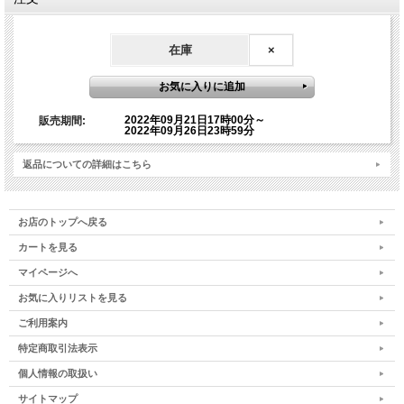
ご質問のある方は、ライブ配信時のZOOMの「Q &A」に
ご記入をお願いいたします。（ZOOMの「チャット」に
在庫
×
ご質問をご記入されましても、ご質問に採用されません
ので、予めご了承ください）
2022年09月21日17時00分～
販売期間:
2022年09月26日23時59分
【オンライン参加の重要事項】
返品についての詳細はこちら
オンライン参加は下記をご了承の上、お申込みくださ
い。下記に該当の場合、録画視聴となりますので予めご
了承ください。
お店のトップへ戻る
カートを見る
・事前にZOOM承認申請ができない場合
・ZOOMの設定が不安な方
マイページへ
お気に入りリストを見る
また、オンラインワークショップはメールでのやりとり
ご利用案内
が多いため、メールアドレスがない方など、メールのや
りとりができない方はお申込みを控えてください。恐れ
特定商取引法表示
入りますが、弊社でメール受信設定およびZOOM登録設
個人情報の取扱い
定の方法について対応はしておりませんので、予めご了
サイトマップ