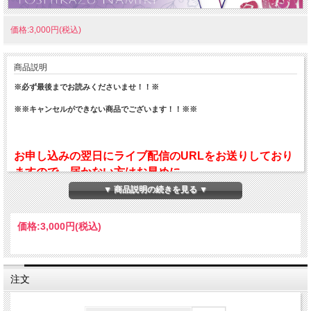
価格:3,000円(税込)
商品説明
※必ず最後までお読みくださいませ！！※
※※キャンセルができない商品でございます！！※※
お申し込みの翌日にライブ配信のURLをお送りしており
ますので、届かない方はお早めに
tips@namikiyoshikazu.comまでご連絡ください。尚、
▼ 商品説明の続きを見る ▼
開催当日のライブ配信に関するお問い合わせは、必ず開
催日の15時までにお願いいたします。それ以降のお問い
価格:
3,000円
(税込)
合わせは対応でき兼ねますので、予めご了承ください。
注文
ご質問のある方は、ライブ配信時のZOOMの「Q &A」に
ご記入をお願いいたします。（ZOOMの「チャット」に