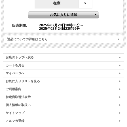
ご質問をご記入されましても、ご質問に採用されません
在庫
×
ので、予めご了承ください）
2025年02月20日18時00分～
販売期間:
【オンライン参加の重要事項】
2025年02月24日23時59分
オンライン参加は下記をご了承の上、お申込みくださ
返品についての詳細はこちら
い。下記に該当の場合、録画視聴となりますので予めご
了承ください。
お店のトップへ戻る
・事前にZOOM承認申請ができない場合
カートを見る
・ZOOMの設定が不安な方
マイページへ
また、オンラインワークショップはメールでのやりとり
お気に入りリストを見る
が多いため、メールアドレスがない方など、メールのや
ご利用案内
りとりができない方はお申込みを控えてください。恐れ
入りますが、弊社でメール受信設定およびZOOM登録設
特定商取引法表示
定の方法について対応はしておりませんので、予めご了
個人情報の取扱い
承ください。
サイトマップ
メルマガ登録