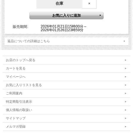
の場合、録画視聴となりますので予めご了承ください。
在庫
×
・事前にZOOM承認申請ができない場合
・ZOOMの設定が不安な方
2026年01月21日15時00分～
販売期間:
また、オンラインワークショップはメールでのやりとりが多いため、
2026年01月26日23時59分
メールアドレスがない方など、メールのやりとりができない方はお申
込みを控えてください。恐れ入りますが、弊社でメール受信設定およ
返品についての詳細はこちら
びZOOM登録設定の方法について対応はしておりませんので、予めご
了承ください。
お申し込み完了後、自動返信メールが届きます。お申し込み開始時は
お店のトップへ戻る
混雑し自動返信メールがすぐに届かない場合もございます。その場合
カートを見る
は少しお時間をあけてから自動返信メールが届いているかご確認くだ
さい。もし自動返信メールが届かない場合は迷惑メールフォルダをご
マイページへ
確認いただくか、tips@namikiyoshikazu.comまでその旨お問い合わ
お気に入りリストを見る
せください。並木良和オフィシャルオンラインストアに会員登録され
ご利用案内
ている方は、マイページにログインしていただくと販売履歴でお申し
込み状況をご確認いただけます。
特定商取引法表示
個人情報の取扱い
shopmaster@namiki.mm.shopserve.jpのメールは送信専用となっ
サイトマップ
ております。
このメールにお問い合わせいただきましても、返信できませんので予
メルマガ登録
めご了承ください。