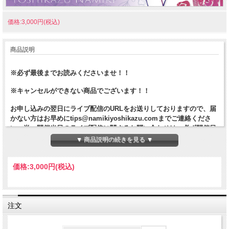
価格:3,000円(税込)
商品説明
※必ず最後までお読みくださいませ！！
※キャンセルができない商品でございます！！
お申し込みの翌日にライブ配信のURLをお送りしておりますので、届
かない方はお早めにtips@namikiyoshikazu.comまでご連絡くださ
い。尚、開催当日のライブ配信に関するお問い合わせは、必ず開催日
の15時までにお願いいたします。それ以降のお問い合わせは対応でき
▼ 商品説明の続きを見る ▼
兼ねますので、予めご了承ください。
ご質問のある方は、ライブ配信時のZOOMの「Q &A」にご記入をお
価格:
3,000円
(税込)
願いいたします。（ZOOMの「チャット」にご質問をご記入いただき
ましても、ご質問に採用されませんので、予めご了承ください）
注文
【オンライン参加の重要事項】
オンライン参加は下記をご了承の上、お申込みください。下記に該当