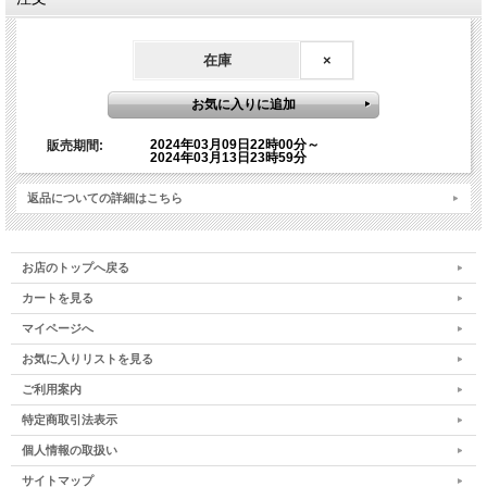
ご質問のある方は、ライブ配信時のZOOMの「Q &A」に
ご記入をお願いいたします。（ZOOMの「チャット」に
在庫
×
ご質問をご記入されましても、ご質問に採用されません
ので、予めご了承ください）
2024年03月09日22時00分～
販売期間:
2024年03月13日23時59分
【オンライン参加の重要事項】
返品についての詳細はこちら
オンライン参加は下記をご了承の上、お申込みくださ
い。下記に該当の場合、録画視聴となりますので予めご
了承ください。
お店のトップへ戻る
カートを見る
・事前にZOOM承認申請ができない場合
・ZOOMの設定が不安な方
マイページへ
お気に入りリストを見る
また、オンラインワークショップはメールでのやりとり
ご利用案内
が多いため、メールアドレスがない方など、メールのや
りとりができない方はお申込みを控えてください。恐れ
特定商取引法表示
入りますが、弊社でメール受信設定およびZOOM登録設
個人情報の取扱い
定の方法について対応はしておりませんので、予めご了
サイトマップ