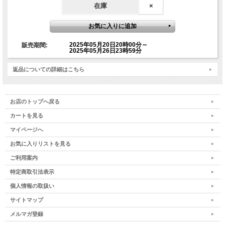
ご質問をご記入されましても、ご質問に採用されません
在庫
×
ので、予めご了承ください）
2025年05月20日20時00分～
販売期間:
【オンライン参加の重要事項】
2025年05月26日23時59分
オンライン参加は下記をご了承の上、お申込みくださ
返品についての詳細はこちら
い。下記に該当の場合、録画視聴となりますので予めご
了承ください。
お店のトップへ戻る
・事前にZOOM承認申請ができない場合
カートを見る
・ZOOMの設定が不安な方
マイページへ
また、オンラインワークショップはメールでのやりとり
お気に入りリストを見る
が多いため、メールアドレスがない方など、メールのや
ご利用案内
りとりができない方はお申込みを控えてください。恐れ
入りますが、弊社でメール受信設定およびZOOM登録設
特定商取引法表示
定の方法について対応はしておりませんので、予めご了
個人情報の取扱い
承ください。
サイトマップ
メルマガ登録