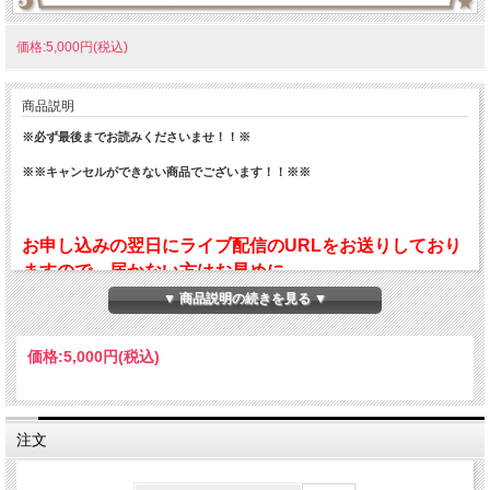
価格:5,000円(税込)
商品説明
※必ず最後までお読みくださいませ！！※
※※キャンセルができない商品でございます！！※※
お申し込みの翌日にライブ配信のURLをお送りしており
ますので、届かない方はお早めに
tips@namikiyoshikazu.comまでご連絡ください。尚、
▼ 商品説明の続きを見る ▼
開催当日のライブ配信に関するお問い合わせは、必ず開
催日の15時までにお願いいたします。それ以降のお問い
価格:
5,000円
(税込)
合わせは対応でき兼ねますので、予めご了承ください。
注文
ご質問のある方は、ライブ配信時のZOOMの「Q &A」に
ご記入をお願いいたします。（ZOOMの「チャット」に