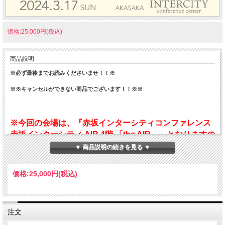
価格:25,000円(税込)
商品説明
※必ず最後までお読みくださいませ！！※
※※キャンセルができない商品でございます！！※※
※今回の会場は、『赤坂インターシティコンファレンス
赤坂インターシティ AIR 4階 「the AIR」』となりますの
で、お間違えのないようにご注意ください。
▼ 商品説明の続きを見る ▼
価格:
25,000円
(税込)
会場内ではカメラ等精密機器を使用しているため、会場
内の空調温度をある一定以下に保つ必要がございます。
会場内が寒く感じられましても、温度調整のご対応がで
注文
きない場合もございます。恐れ入りますが、羽織りもの