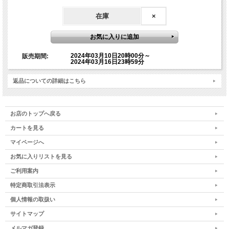
などをご持参され温度調整をお願いいたします。
在庫
×
お申し込み完了後、自動返信メールが届きます。お申し
込み開始時は混雑し自動返信メールがすぐに届かない場
合もございます。その場合は少しお時間をあけてから自
2024年03月10日20時00分～
販売期間:
2024年03月16日23時59分
動返信メールが届いているかご確認ください。もし自動
返信メールが届かない場合は迷惑メールフォルダをご確
返品についての詳細はこちら
認いただくか、event@namikiyoshikazu.comまでその
旨お問い合わせください。並木良和オフィシャルオンラ
インストアに会員登録されている方は、マイページにロ
お店のトップへ戻る
グインしていただくと購入履歴でお申し込み状況をご確
カートを見る
認いただけます。
マイページへ
お気に入りリストを見る
※※
shopmaster@namiki.mm.shopserve.jpのメールは送信専用となっておりま
ご利用案内
す。
※※
そのメールにお問い合わせいただきましても、返信できませんので予めご了承くだ
特定商取引法表示
さい。
個人情報の取扱い
※※
お申し込み期間は、3月10日（日）20時～3月16日（土）23:59分まで（又は満
席となるまで）です。
※※
サイトマップ
メルマガ登録