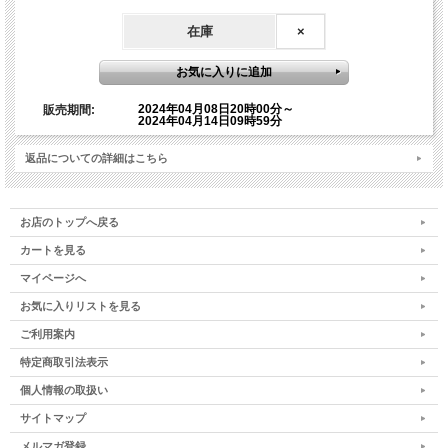
などをご持参され温度調整をお願いいたします。
在庫
×
お申し込み完了後、自動返信メールが届きます。お申し
込み開始時は混雑し自動返信メールがすぐに届かない場
合もございます。その場合は少しお時間をあけてから自
2024年04月08日20時00分～
販売期間:
2024年04月14日09時59分
動返信メールが届いているかご確認ください。もし自動
返信メールが届かない場合は迷惑メールフォルダをご確
返品についての詳細はこちら
認いただくか、event@namikiyoshikazu.comまでその
旨お問い合わせください。並木良和オフィシャルオンラ
インストアに会員登録されている方は、マイページにロ
お店のトップへ戻る
グインしていただくと購入履歴でお申し込み状況をご確
カートを見る
認いただけます。
マイページへ
お気に入りリストを見る
※※
shopmaster@namiki.mm.shopserve.jpのメールは送信専用となっておりま
ご利用案内
す。
※※
そのメールにお問い合わせいただきましても、返信できませんので予めご了承くだ
特定商取引法表示
さい。
個人情報の取扱い
※※
お申し込み期間は、4月8日（月）20時～4月13日（土）23:59分まで（又は満
席となるまで）です。
※※
サイトマップ
メルマガ登録