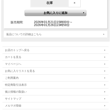
の場合、録画視聴となりますので予めご了承ください。
在庫
×
・事前にZOOM承認申請ができない場合
・ZOOMの設定が不安な方
2026年01月21日15時00分～
販売期間:
また、オンラインワークショップはメールでのやりとりが多いため、
2026年01月26日23時59分
メールアドレスがない方など、メールのやりとりができない方はお申
込みを控えてください。恐れ入りますが、弊社でメール受信設定およ
返品についての詳細はこちら
びZOOM登録設定の方法について対応はしておりませんので、予めご
了承ください。
お申し込み完了後、自動返信メールが届きます。お申し込み開始時は
お店のトップへ戻る
混雑し自動返信メールがすぐに届かない場合もございます。その場合
カートを見る
は少しお時間をあけてから自動返信メールが届いているかご確認くだ
さい。もし自動返信メールが届かない場合は迷惑メールフォルダをご
マイページへ
確認いただくか、wisdoms@namikiyoshikazu.comまでその旨お問
お気に入りリストを見る
い合わせください。並木良和オフィシャルオンラインストアに会員登
ご利用案内
録されている方は、マイページにログインしていただくと販売履歴で
お申し込み状況をご確認いただけます。
特定商取引法表示
個人情報の取扱い
shopmaster@namiki.mm.shopserve.jpのメールは送信専用となっ
サイトマップ
ております。
このメールにお問い合わせいただきましても、返信できませんので予
メルマガ登録
めご了承ください。