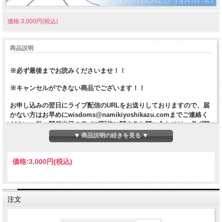
価格:3,000円(税込)
商品説明
※必ず最後までお読みくださいませ！！
※キャンセルができない商品でございます！！
お申し込みの翌日にライブ配信のURLをお送りしておりますので、届
かない方はお早めにwisdoms@namikiyoshikazu.comまでご連絡く
ださい。尚、開催当日のライブ配信に関するお問い合わせは、必ず開
催日の15時までにお願いいたします。それ以降のお問い合わせは対応
▼ 商品説明の続きを見る ▼
でき兼ねますので、予めご了承ください。
ご質問のある方は、ライブ配信時のZOOMの「Q &A」にご記入をお
価格:
3,000円
(税込)
願いいたします。（ZOOMの「チャット」にご質問をご記入されまし
ても、ご質問に採用されませんので、予めご了承ください）
注文
【オンライン参加の重要事項】
オンライン参加は下記をご了承の上、お申込みください。下記に該当