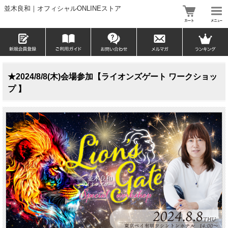
並木良和｜オフィシャルONLINEストア
★2024/8/8(木)会場参加【ライオンズゲート ワークショッ
プ 】