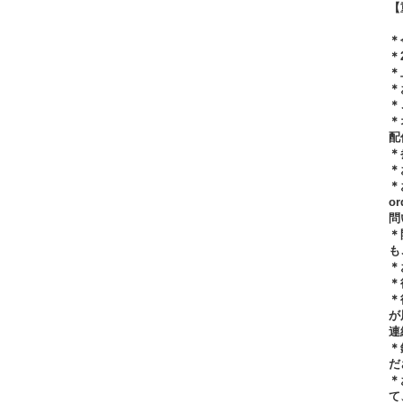
【
≪
＊
＊
＊
＊
＊
＊
配
＊
＊
＊
o
問
＊
も
＊
＊
＊
が
連
＊
だ
＊
て