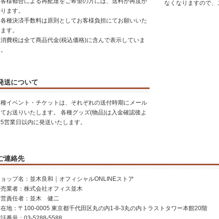
お客様都合による再配達をご希望の方には、送料が再度か
なくなりますので、
かります。
※各種決済手数料は原則としてお客様負担にてお願いいた
します。
※消費税は全て商品代金(税込価格)に含んで表示していま
す。
発送について
各種イベント・チケットは、それぞれの送付時期にメール
にてお送りいたします。 各種グッズ(物品)は入金確認後よ
り5営業日以内に発送いたします。
ご連絡先
ョップ名：並木良和｜オフィシャルONLINEストア
販売業者：株式会社オフィス並木
運営責任者：並木 健二
在地：〒100-0005 東京都千代田区丸の内1-8-3丸の内トラストタワー本館20階
話番号：03-5288-5588