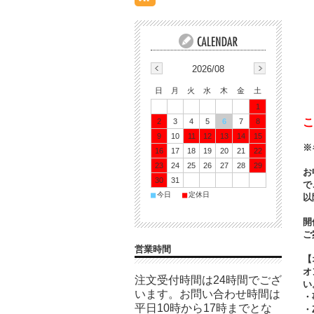
2026/08
日
月
火
水
木
金
土
1
こ
2
3
4
5
6
7
8
9
10
11
12
13
14
15
※
16
17
18
19
20
21
22
23
24
25
26
27
28
29
お
30
31
で
■
■
今日
定休日
以
開
ご
営業時間
【
オ
注文受付時間は24時間でござ
い
います。お問い合わせ時間は
・
平日10時から17時までとな
・