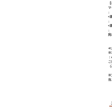
【
マ
↓
<
↓
<
↓
宛
≪
※
：e
ご
（
※
当