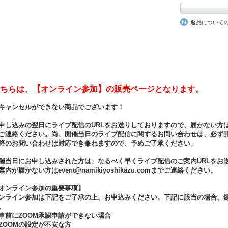
返品について
ちらは、【オンライン参加】の販売ページとなります。
キャンセルができない商品でございます！
申し込みの翌日にライブ配信のURLをお送りしておりますので、届かない方はお早めにev
ご連絡ください。尚、開催当日のライブ配信に関するお問い合わせは、必ず開
降のお問い合わせは対応でき兼ねますので、予めご了承ください。
催当日にお申し込みされた方は、なるべく早くライブ配信のご案内URLをお送
案内が届かない方はevent@namikiyoshikazu.comまでご連絡ください。
オンライン参加の重要事項】
ンライン参加は下記をご了承の上、お申込みください。下記に該当の場合、
。
事前にZOOM承認申請ができない場合
ZOOMの設定が不安な方