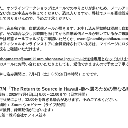
た、オンラインワークショップはメールでのやりとりが多いため、メールア
ない方はお申込みを控えてください。恐れ入りますが、弊社でメール受信設定
しておりませんので、予めご了承ください。
申し込み完了後、自動返信メールが届きます。お申し込み開始時は混雑し自
す。その場合は少しお時間をあけてから自動返信メールが届いているかご確
合は迷惑メールフォルダをご確認いただくか、event@namikiyoshikaz
オフィシャルオンラインストアに会員登録されている方は、マイページにロ
況をご確認いただけます。
shopmaster@namiki.mm.shopserve.jpのメールは送信専用となっており
のメールにお問い合わせいただきましても、返信できませんので予めご了承
申し込み期間は、7月4日（土）6:59分(日本時間）までです。
7/4「The Return to Source in Hawaii -源へ還るた
日時：2026年7月4日(土) 8:00～12:00まで（日本時間）
行状況により、12:00分を過ぎる場合があります。予めご了承ください。
場所： Zoom ウェビナー【ライブ配信】
※後日、録画配信がございます）
主催：株式会社オフィス並木