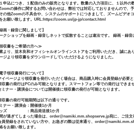
１申込につき、１配信のみの販売となります。数量の入力項目に、１以外の
Zoomの操作に関するお問い合わせは、弊社では対応しておりませんので、
その他Zoomの不具合や、システムのサポートにつきまして、ズームビデオ
お願い致します。URL:https://zoom.us/jp-jp/contact.html
録画・録音に関しまして】
ークショップを録画・録音しネットで拡散することは違法です。 録画・録音
領収書をご希望の方へ≫
素より、並木良和オフィシャルオンラインストアをご利用いただき、誠にありが
ージより領収書をダウンロードしていただけるようになりました。
電子領収書発行について】
マイページより領収書を発行いただく場合は、商品購入時に会員登録が必要と
領収書の発行はPCのみ可能となります。スマートフォン等での発行はできま
セミナー・講演会については開催後に領収書の発行が可能となります。
領収書の発行可能期間は以下の通りです。
ミナー・講演会：開催後1か月
グッズ ：商品発送後1か月
間が過ぎてしまった場合は、order@namiki.mm.shopserve.jp宛
会員登録をされていない方や、お急ぎの際は従来通り、order@namiki.mm.sh
絡をお願い致します。