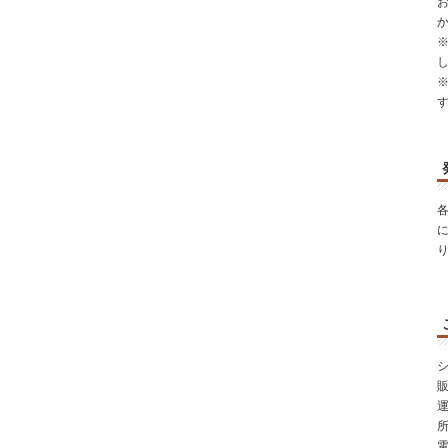
シ
所
電