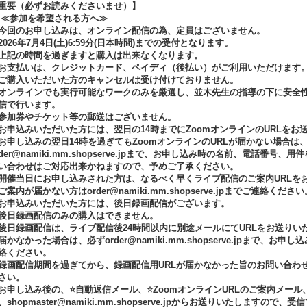
重要（必ずお読みくださいませ）】
参加を希望される方へ≫
今回のお申し込みは、オンライン配信の為、定員はございません。
2026年7月4日(土)6:59分(日本時間)までの受付となります。
上記の時間を過ぎますと購入は出来なくなります。
お支払いは、クレジットカード、ペイディ（後払い）がご利用いただけます
ご購入いただいた方のキャンセルは受け付けておりません。
オンラインでも実行可能なワークのみを厳選し、並木先生の指導の下に安全
信で行います。
参加券やチケット等の郵送はございません。
お申込みいただいた方には、翌日の14時までにZoomオンラインのURLをお
お申し込みの翌日14時を過ぎてもZoomオンラインのURLが届かない場合は
rder@namiki.mm.shopserve.jpまで、お申し込み時の名前、電話
い合わせはご対応出来かねますので、予めご了承ください。
開催当日にお申し込みされた方は、なるべく早くライブ配信のご案内URLをお
ご案内が届かない方はorder@namiki.mm.shopserve.jpまでご連絡ください
お申込みいただいた方には、後日録画配信がございます。
後日録画配信のみの購入はできません。
後日録画配信は、ライブ配信後24時間以内に別途メールにてURLをお送りいた
届かなかった場合は、必ずorder@namiki.mm.shopserve.jpまで
絡ください。
録画配信期間を過ぎてから、録画配信用URLが届かなかった旨のお問い合わ
さい。
お申し込み後の、⭐自動返信メール、⭐ZoomオンラインURLのご案内メール
、shopmaster@namiki.mm.shopserve.jpからお送りいたします