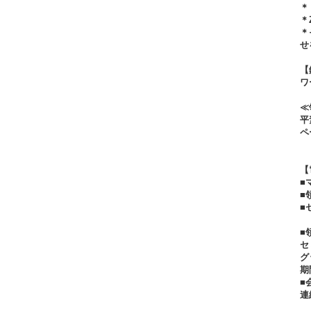
＊
＊
＊
せを
【
ワ
≪
平
ペ
【
■
■
■
■
セ
期
■
連