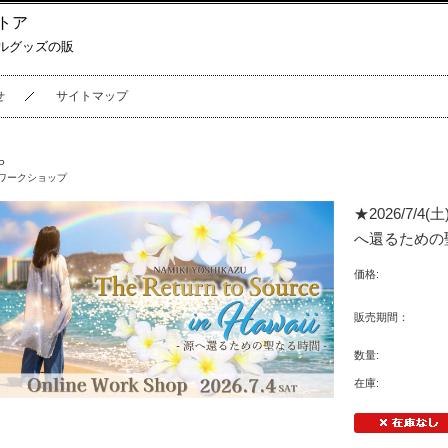
トア
ルグッズの販
せ
サイトマップ
P
ワークショップ
★2026/7/4(土)
へ還るための
価格:
販売期間：
数量:
在庫: