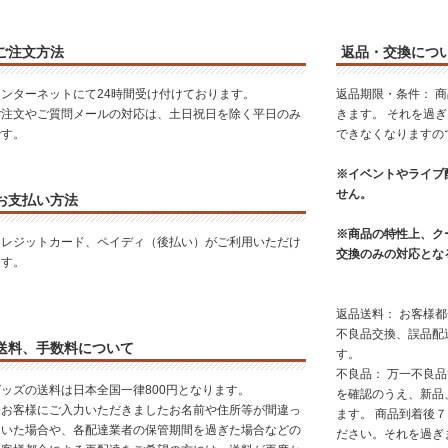
ご注文方法
返品・交換につ
インターネットにて24時間受け付けております。
返品期限・条件： 
ご注文やご質問メールの対応は、土日祝日を除く平日のみ
きます。 それを過
です。
できなくなりますの
※イベントやライブ
せん。
お支払い方法
※商品の特性上、ク
クレジットカード、ペイディ（後払い）がご利用いただけ
交換のみの対応とな
ます。
返品送料： お客様
不良品交換、誤品配
送料、手数料について
す。
不良品： 万一不良
グッズの送料は日本全国一律800円となります。
を確認のうえ、新品
※お客様にご入力いただきましたお名前や住所等が間違っ
ます。 商品到着後
ていた場合や、各配達業者の保管期間を過ぎた場合などの
ださい。それを過ぎ