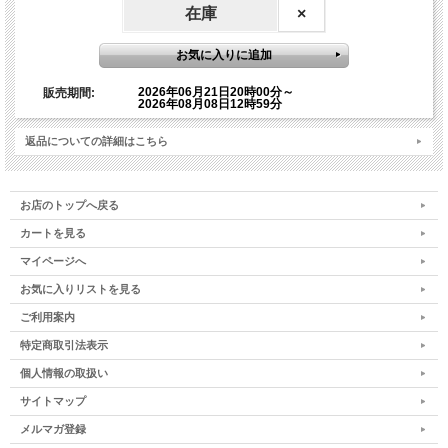
※予めスマートフォン等にてリムジンバス予約WEBで決済予約をお済
在庫
×
ませのうえ、 2次元コード乗車券をご用意し、バス出発時刻(18時）の
5分前までに直接バス乗り場までご移動をお願いいたします。
※交通状況によっては到着時間が遅れる場合がございますため、空港
をご利用の際は、お時間に余裕を持って飛行機のご予約をお願いいた
2026年06月21日20時00分～
販売期間:
します。
2026年08月08日12時59分
※開催当日のお問い合わせは、迅速にご対応ができない場合もござい
返品についての詳細はこちら
ますので、イベントに関するお問い合わせは、なるべくお早めにお問
い合わせをお願いいたします。
お店のトップへ戻る
※shopmaster@namiki.mm.shopserve.jpのメールは送信専用とな
っております。
カートを見る
そのメールにお問い合わせいただきましても、返信できませんので予
マイページへ
めご了承ください。
お気に入りリストを見る
※お申し込み期間は、2026年6月21日（日）20:00～2026年8月8日
ご利用案内
（土）12:59まで（又は満席となるまで）です。
特定商取引法表示
★8/8ライオンズゲートワークショップ★
個人情報の取扱い
サイトマップ
テーマ：『様々な「コード」を活性化することで、高まり続ける地球
の振動数に合わせて、自身のソフトウェアをアップグレードする〜マ
メルマガ登録
スター・イエスが何度も訪れた、チベットの山奥にある神聖な炎が燃