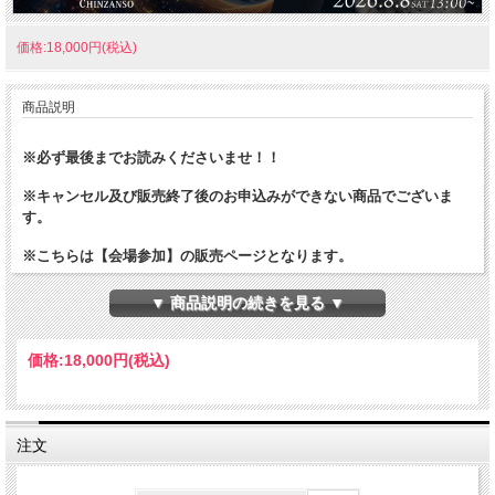
価格:18,000円(税込)
商品説明
※必ず最後までお読みくださいませ！！
※キャンセル及び販売終了後のお申込みができない商品でございま
す。
※こちらは【会場参加】の販売ページとなります。
【リムジンバスのご案内】
▼ 商品説明の続きを見る ▼
※ホテル椿山荘東京から羽田空港行きのリムジンが運行しておりま
す。
リムジンは有料となり、ご利用の際は各自で事前のご予約・ご決済が
価格:
18,000円
(税込)
必要となります。
⭐リムジンバス予約Web（外部サイト）
https://x.gd/wsMQQ
注文
⭐注意事項